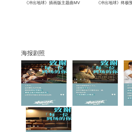
《冲出地球》插画版主题曲MV
《冲出地球》终极
海报剧照