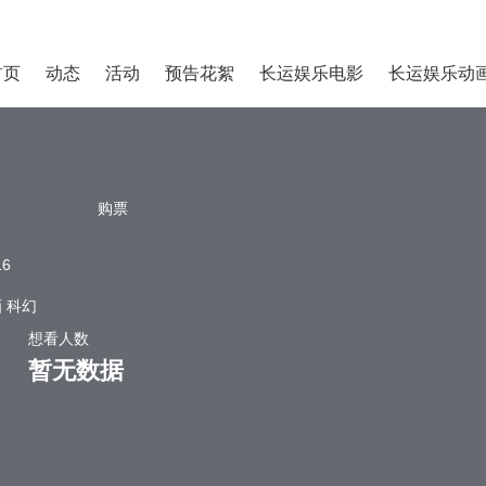
首页
动态
活动
预告花絮
长运娱乐电影
长运娱乐动
购票
16
画 科幻
想看人数
暂无数据