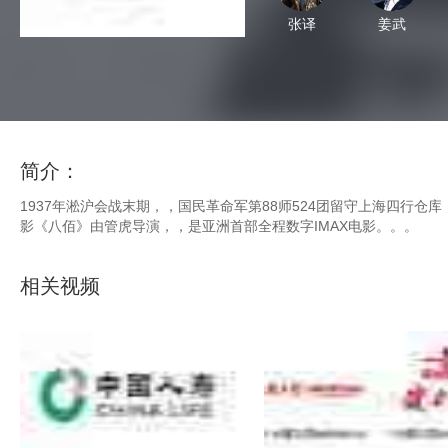
张译
姜武
郑恺
黄晓明
简介：
1937年淞沪会战末期，，国民革命军第88师524团留守上海四行仓库，，
影《八佰》由管虎导演，，是亚洲首部全程数字IMAX电影。。。
辛柏青
张俊一
相关视频