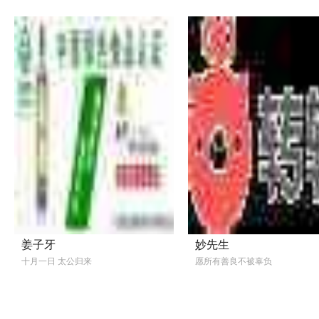
姜子牙
妙先生
十月一日 太公归来
愿所有善良不被辜负