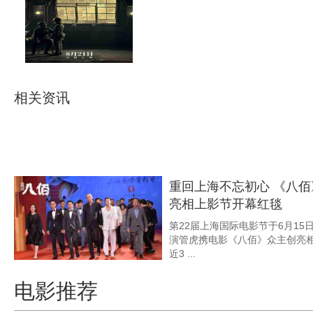
《八佰》四行守军振奋人
中国战争电影走上新台阶
由管虎执导的电影《八佰》昨日发
和“一河两界”版海报。。。预
年的淞沪战场， ...
相关资讯
《八佰》曝“乱世众生”版
北岸地狱
2019年最受期待的国产战争巨制、
新力作《八佰》发布“乱世众生”版预告
焦抗 ...
重回上海不忘初心 《八
亮相上影节开幕红毯
第22届上海国际电影节于6月15日正式开幕
演管虎携电影《八佰》众主创亮相开幕红毯
近3 ...
电影推荐