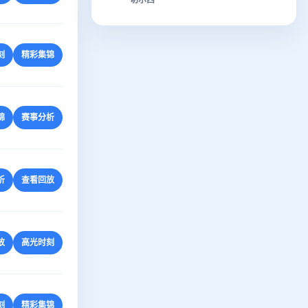
刻
精彩集锦
锦
赛事分析
析
查看回放
放
高光时刻
刻
精彩集锦