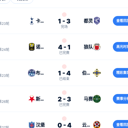
1 - 3
卡利亚里
都灵
查看回
第23轮
完场
4 - 1
诺丁汉森林
狼队
高光时
第24轮
已完赛
1 - 4
布伦特福德
伯恩茅斯
精彩集
第23轮
已结束
2 - 3
斯特拉斯堡
马赛
赛事分
第26轮
已完赛
0 - 4
汉堡
云达不来梅
查看回
第27轮