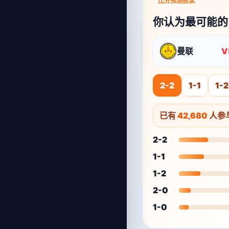
比分预测投票
你认为最可能的
曼联
V
2-2
1-1
1-2
已有
42,680
人参
2-2
1-1
1-2
2-0
1-0