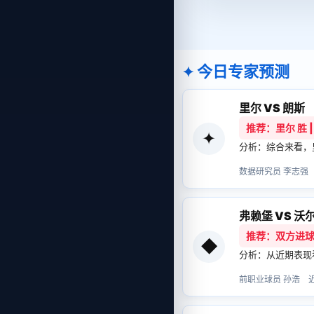
今日专家预测
里尔 VS 朗斯
推荐：里尔 胜 | 
✦
分析：综合来看，
数据研究员 李志强 
弗赖堡 VS 沃
推荐：双方进球 |
◆
分析：从近期表现
前职业球员 孙浩 近