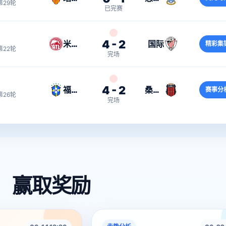
第29轮
已完赛
4 - 2
米内罗竞技
国际
精彩集
第22轮
完场
4 - 2
福塔雷萨
桑托斯
赛事分
第26轮
完场
，赢取奖励