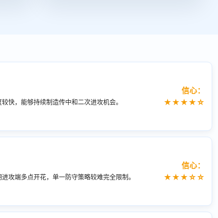
信心：
★★★★☆
度较快，能够持续制造传中和二次进攻机会。
信心：
★★★☆☆
期进攻端多点开花，单一防守策略较难完全限制。