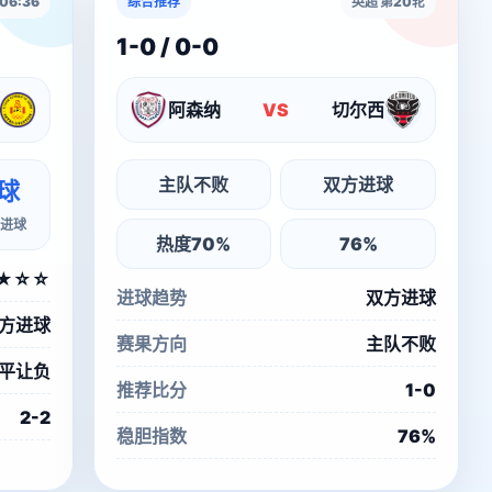
 06:36
综合推荐
英超 第20轮
1-0 / 0-0
阿森纳
VS
切尔西
主队不败
双方进球
球
进球
热度70%
76%
★☆☆
进球趋势
双方进球
方进球
赛果方向
主队不败
平让负
推荐比分
1-0
2-2
稳胆指数
76%