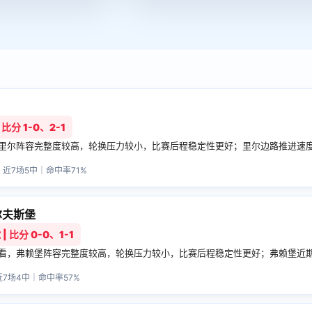
比分 1-0、2-1
里尔阵容完整度较高，轮换压力较小，比赛后程稳定性更好；里尔边路推进速
近7场5中｜命中率71%
尔夫斯堡
 比分 0-0、1-1
看，弗赖堡阵容完整度较高，轮换压力较小，比赛后程稳定性更好；弗赖堡近
7场4中｜命中率57%