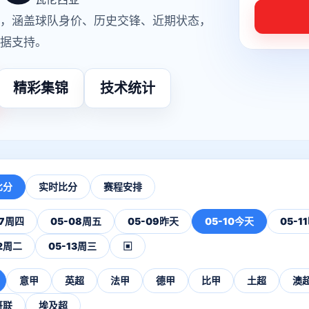
，涵盖球队身价、历史交锋、近期状态，
据支持。
精彩集锦
技术统计
比分
实时比分
赛程安排
7
周四
05-08
周五
05-09
昨天
05-10
今天
05-11
2
周二
05-13
周三
▣
意甲
英超
法甲
德甲
比甲
土超
澳
哥联
埃及超