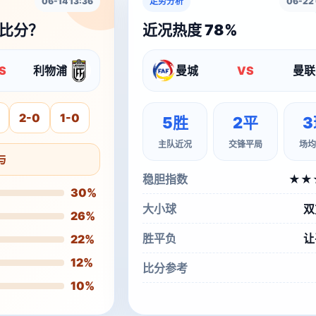
06-14 13:36
走势分析
06-22
比分？
近况热度 78%
S
利物浦
曼城
VS
曼联
2-0
1-0
5胜
2平
3
主队近况
交锋平局
场均
与
稳胆指数
★★
30%
大小球
双
26%
胜平负
让
22%
12%
比分参考
10%