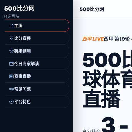
500比分网
500比分网
频道导航
主页
比分赛程
西甲 LIVE
西甲 第19轮 
500
赛果预测
今日专家解读
球体
赛事直播
常见问题
直播
平台特色
3 -
皇家社会