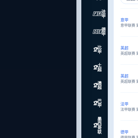
法
🇫🇷
甲
意甲
意甲联赛 
德
🇩🇪
甲
比
英超
🏆
甲
英超联赛 
土
🏆
超
英超
英超联赛 
澳
🏆
超
巴
🏆
法甲
甲
法甲联赛 
墨
西
🏆
哥
联
德甲
德甲联赛 