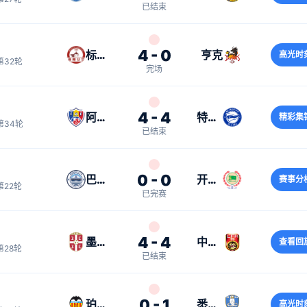
已结束
4 - 0
标准列日
亨克
高光时
第32轮
完场
4 - 4
阿达纳德米尔体育
特拉布宗体育
精彩集
第34轮
已结束
0 - 0
巴萨克赛尔
开塞利体育
赛事分
第22轮
已完赛
4 - 4
墨尔本胜利
中央海岸水手
查看回
第28轮
已结束
0 - 1
珀斯光荣
悉尼FC
高光时